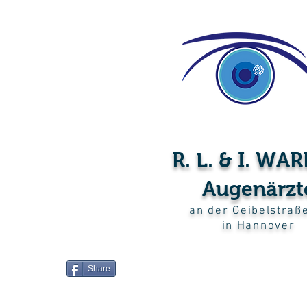
HANN
VER
R. L. & I. WA
Augenärzt
an der Geibelstraß
in Hannover
Share