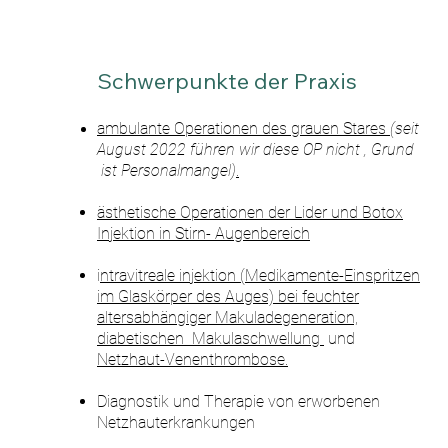
Schwerpunkte der Praxis
ambulante Operationen des grauen Stares
(seit
August
2022 führen wir
diese OP nicht
, Grund
ist Personalmangel)
.
ästhetische Operationen der Lider und Botox
Injektion i
n Stirn- Augenbereich
i
ntravitreale inj
ektion (Medikamente-Einspritzen
im Glaskörper des Auges)
bei feuchter
altersabhängiger Makuladegeneration,
diabetischen Makulaschwellung
und
Netzhaut-Venenthrombose.
Diagnostik und Therapie von erworbenen
Netzhauterkrankungen