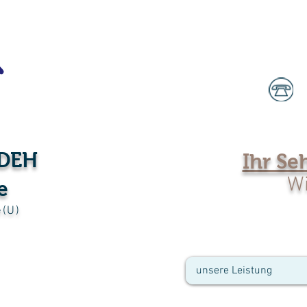
RDEH
Ihr Se
Wi
e
e(U)
unsere Leistung