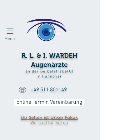
HANN
VER
Menu
R. L. & I. WARDEH
Augenärzte
an der Geibelstraße(U)
in Hannover
+49 511 801149
online Termin Vereinbarung
Ihr Sehen ist Unser Fokus
Wir sind für Sie da